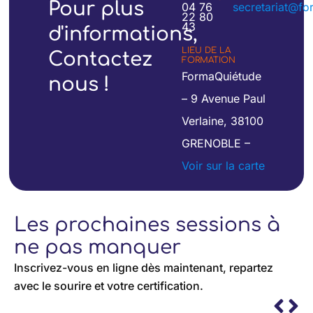
Pour plus
04 76
secretariat@fo
22 80
43
d'informations,
LIEU DE LA
Contactez
FORMATION
FormaQuiétude
nous !
– 9 Avenue Paul
Verlaine, 38100
GRENOBLE –
Voir sur la carte
Les prochaines sessions à
ne pas manquer
Inscrivez-vous en ligne dès maintenant, repartez
avec le sourire et votre certification.