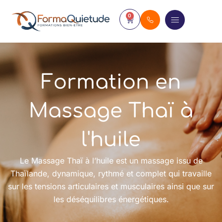
0
Formation en
Massage Thaï à
l'huile​
Le Massage Thaï à l’huile est un massage issu de
Thaïlande, dynamique, rythmé et complet qui travaille
sur les tensions articulaires et musculaires ainsi que sur
les déséquilibres énergétiques.