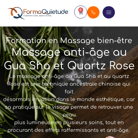
0
Formation en Massage bien-être
Massage anti-âge au
Gua Sha et Quartz Rose
Le massage anti-âge au Gua Sha et au quartz
Rose est une technique ancestrale chinoise qui
fait
désormais irruption dans le monde esthétique, car
sa pratique sur le visage permet de retrouver une
peau
plus lumineuse en plusieurs soins, tout en
procurant des effets raffermissants et anti-âge.