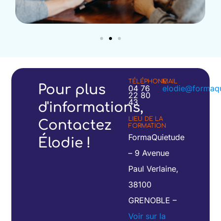
TÉLÉPHONE
MAIL
Pour plus
04 76
elodie@formaqu
22 80
43
d'informations,
LIEU DE LA
Contactez
FORMATION
FormaQuietude
Élodie !
– 9 Avenue
Paul Verlaine,
38100
GRENOBLE –
Voir sur la